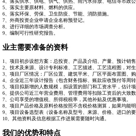
4、落实供水、供电、供气、供热、雨污水排放、电信等市政
5、落实主要原材料、燃料的供应。
6、落实环保、劳保、卫生防疫、节能、消防措施。
7、外商投资企业申请企业名称预登记。
8、进行详细的市场调查分析。
9、编制可行性研究报告。
业主需要准备的资料
1、项目初步设想方案：总投资、产品及介绍、产量、预计销
2、技术及来源、设计专利标准、工艺描述、工艺流程图，对
3、项目厂区情况：厂区位置、建筑平米、厂区平面布置图、
4、企业近三年设计报告（包含财务指标、账款应收预付等周
5、项目拟新增的人数规模，拟设置的部门和工资水平，估计
6、提供公司近三年营业费用、管理费用等扣除工资后的大致
7、公司享受的增值税、所得税税率，其他补贴及优惠事项。
8、项目产品价格及原料价格按照不含税价格测算，如果均能
9、项目设备选型表（设备名称及型号、来源、价格、进口的
10、其他资料及信息根据工作进展需要随时沟通。
我们的优势和特点